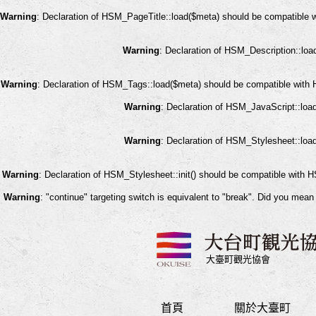
Warning
: Declaration of HSM_PageTitle::load($meta) should be compatible 
Warning
: Declaration of HSM_Description::lo
Warning
: Declaration of HSM_Tags::load($meta) should be compatible with 
Warning
: Declaration of HSM_JavaScript::loa
Warning
: Declaration of HSM_Stylesheet::loa
Warning
: Declaration of HSM_Stylesheet::init() should be compatible with 
Warning
: "continue" targeting switch is equivalent to "break". Did you mean
大臺町觀光協會
首頁
關於大臺町