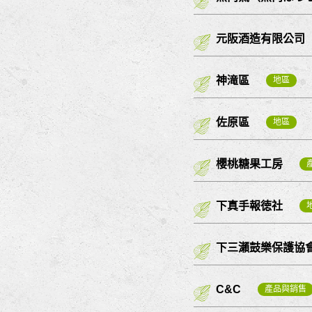
元阪酒造有限公司
神滝區
地區
佐原區
地區
櫻桃糖果工房
下真手報徳社
下三瀨鼓樂保護協
C&C
產品與銷售