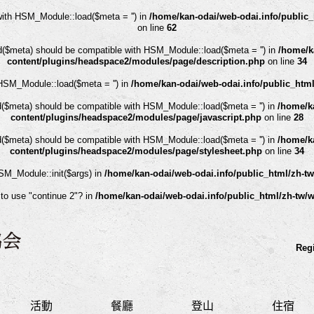
with HSM_Module::load($meta = '') in
/home/kan-odai/web-odai.info/public
on line
62
ad($meta) should be compatible with HSM_Module::load($meta = '') in
/home/k
content/plugins/headspace2/modules/page/description.php
on line
34
HSM_Module::load($meta = '') in
/home/kan-odai/web-odai.info/public_htm
d($meta) should be compatible with HSM_Module::load($meta = '') in
/home/ka
content/plugins/headspace2/modules/page/javascript.php
on line
28
d($meta) should be compatible with HSM_Module::load($meta = '') in
/home/ka
content/plugins/headspace2/modules/page/stylesheet.php
on line
34
HSM_Module::init($args) in
/home/kan-odai/web-odai.info/public_html/zh-t
 to use "continue 2"? in
/home/kan-odai/web-odai.info/public_html/zh-tw/
Regi
活動
餐廳
登山
住宿