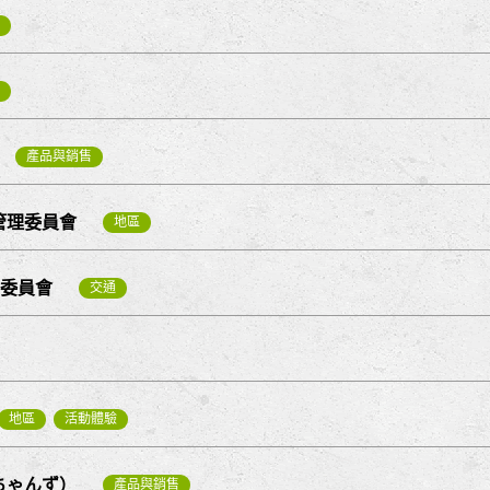
產品與銷售
管理委員會
地區
生委員會
交通
地區
活動體驗
ちゃんず）
產品與銷售