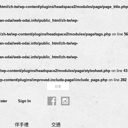
_html/zh-tw/wp-content/plugins/headspace2/modules/page/page_title.php
an-odai/web-odai.info/public_html/zh-tw/wp-
l/zh-tw/wp-content/plugins/headspace2/modules/page/tags.php
on line
56
n-odai/web-odai.info/public_html/zh-tw/wp-
n-odai/web-odai.info/public_html/zh-tw/wp-
w/wp-content/plugins/headspace2/modules/page/stylesheet.php
on line
43
wp-content/plugins/improved-include-page/iinclude_page.php
on line
282
日本
ster
Sign In
伴手禮
交通