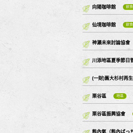
向陽咖啡館
飲食
仙境咖啡館
飲食
神瀨未來討論協會
川添地區夏季節日
(一財)舊大杉村再
栗谷區
地區
栗谷區振興協會
熊內氣（熊內ばっ