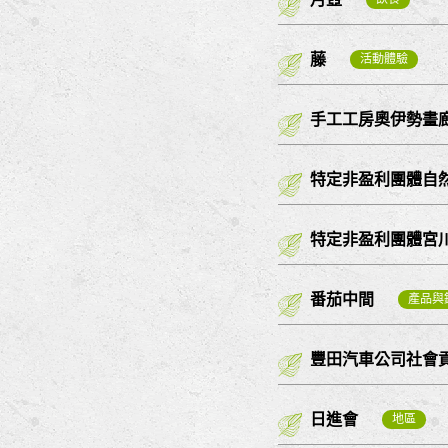
藤
活動體驗
手工工房奧伊勢畫
特定非盈利團體自
特定非盈利團體宮
番茄中間
產品與
豐田汽車公司社會
日進會
地區