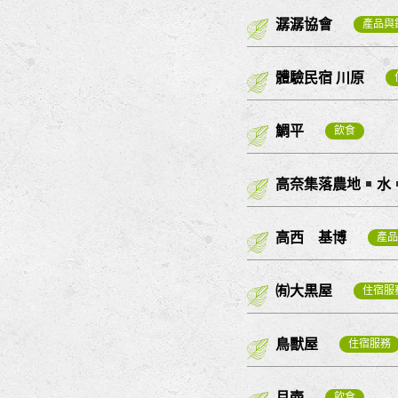
潺潺協會
產品與
體驗民宿 川原
鯛平
飲食
高奈集落農地
水
高西 基博
產品
㈲大黒屋
住宿服
鳥獸屋
住宿服務
月壺
飲食