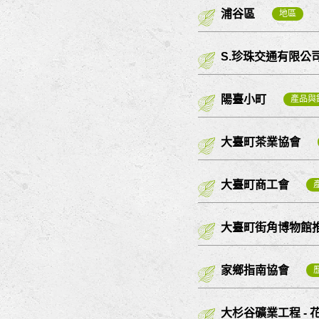
浦谷區
地區
S.珍珠交通有限公
陽臺小町
產品與
大臺町茶業協會
大臺町商工會
大臺町街角博物館
家鄉指南協會
大杉谷礦業工程 -