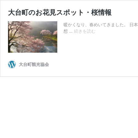
大台町のお花見スポット・桜情報
暖かくなり、春めいてきました。 日本
大
想 …
続きを読む
台
町
の
お
花
大台町観光協会
見
ス
ポ
ッ
ト・
桜
情
報