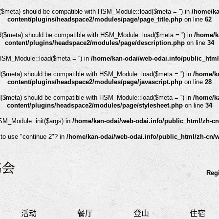
($meta) should be compatible with HSM_Module::load($meta = '') in
/home/ka
content/plugins/headspace2/modules/page/page_title.php
on line
62
d($meta) should be compatible with HSM_Module::load($meta = '') in
/home/k
content/plugins/headspace2/modules/page/description.php
on line
34
HSM_Module::load($meta = '') in
/home/kan-odai/web-odai.info/public_htm
d($meta) should be compatible with HSM_Module::load($meta = '') in
/home/ka
content/plugins/headspace2/modules/page/javascript.php
on line
28
d($meta) should be compatible with HSM_Module::load($meta = '') in
/home/ka
content/plugins/headspace2/modules/page/stylesheet.php
on line
34
HSM_Module::init($args) in
/home/kan-odai/web-odai.info/public_html/zh-c
 to use "continue 2"? in
/home/kan-odai/web-odai.info/public_html/zh-cn/
Regi
活动
餐厅
登山
住宿