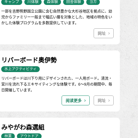
キャンプ
川体験
森体験
田舎体験
ヨガ
一部を吉野熊野国立公園に含む自然豊かな大杉谷地区を拠点に、幼
児からファミリー一般まで幅広い層を対象とした、地域の特色をい
かした体験プログラムを多数提供しています。
网址
リバーボード奥伊勢
水上アクティビティ
リバーボードは川下り用にデザインされた、一人用ボード。清流・
宮川を流れ下るエキサイティングな体験です。6～9月の期間中、毎
日開催しています。
阅读更多
网址
みやがわ森選組
林業
アウトドア