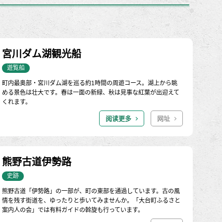
宮川ダム湖観光船
遊覧船
町内最奥部・宮川ダム湖を巡る約1時間の周遊コース。湖上から眺
める景色は壮大です。春は一面の新緑、秋は見事な紅葉が出迎えて
くれます。
阅读更多
网址
熊野古道伊勢路
史跡
熊野古道「伊勢路」の一部が、町の東部を通過しています。古の風
情を残す街道を、ゆったりと歩いてみませんか。「大台町ふるさと
案内人の会」では有料ガイドの斡旋も行っています。