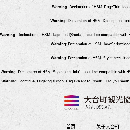
Warning
: Declaration of HSM_PageTitle::load
Warning
: Declaration of HSM_Description::loa
Warning
: Declaration of HSM_Tags::load($meta) should be compatible with 
Warning
: Declaration of HSM_JavaScript::loa
Warning
: Declaration of HSM_Stylesheet::loa
Warning
: Declaration of HSM_Stylesheet::init() should be compatible with 
Warning
: "continue" targeting switch is equivalent to "break". Did you mean
大台町观光协会
首页
关于大台町