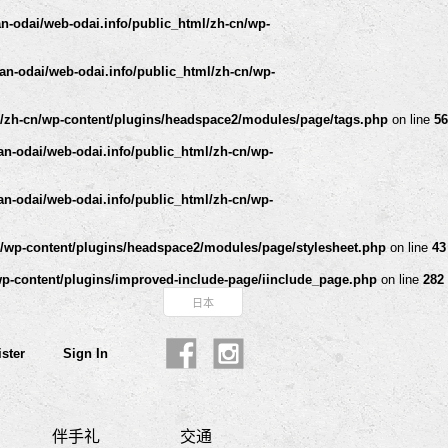
n-odai/web-odai.info/public_html/zh-cn/wp-
an-odai/web-odai.info/public_html/zh-cn/wp-
l/zh-cn/wp-content/plugins/headspace2/modules/page/tags.php
on line
56
n-odai/web-odai.info/public_html/zh-cn/wp-
n-odai/web-odai.info/public_html/zh-cn/wp-
n/wp-content/plugins/headspace2/modules/page/stylesheet.php
on line
43
wp-content/plugins/improved-include-page/iinclude_page.php
on line
282
日本
ster
Sign In
伴手礼
交通