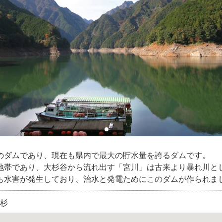
古のダムであり、現在も県内で最大の貯水量を誇るダムです。
地帯であり、大杉谷から流れ出す「宮川」は古来より暴れ川と
も水害が発生しており、治水と発電ためにこのダムが作られま
杉