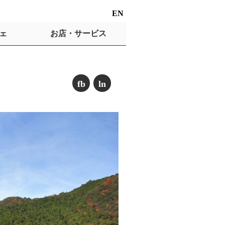
EN
ェ
お店・サービス
fb
ln