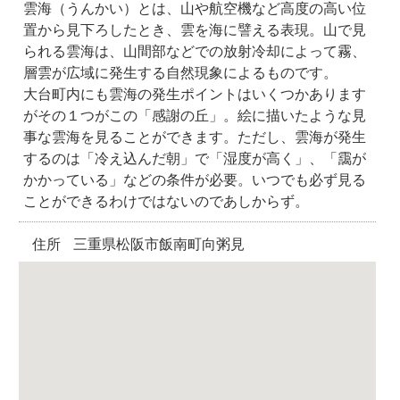
雲海（うんかい）とは、山や航空機など高度の高い位
置から見下ろしたとき、雲を海に譬える表現。山で見
られる雲海は、山間部などでの放射冷却によって霧、
層雲が広域に発生する自然現象によるものです。
大台町内にも雲海の発生ポイントはいくつかあります
がその１つがこの「感謝の丘」。絵に描いたような見
事な雲海を見ることができます。ただし、雲海が発生
するのは「冷え込んだ朝」で「湿度が高く」、「靄が
かかっている」などの条件が必要。いつでも必ず見る
ことができるわけではないのであしからず。
住所
三重県松阪市飯南町向粥見