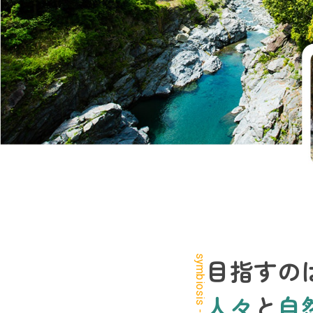
symbiosis -
目指すの
人々
と
自