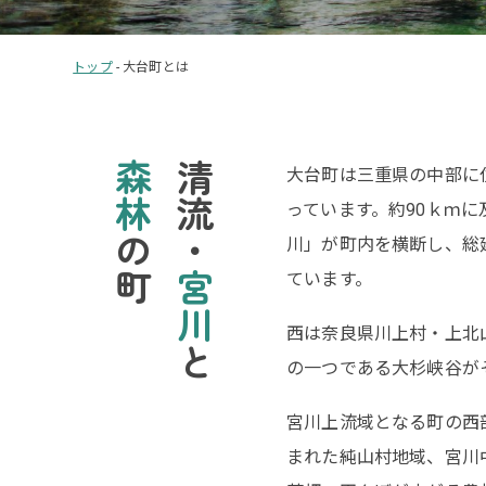
トップ
-
大台町とは
森林
清流・
大台町は三重県の中部に
っています。約90ｋｍ
の町
川」が町内を横断し、総
ています。
宮川
西は奈良県川上村・上北
と
の一つである大杉峡谷が
宮川上流域となる町の西部
まれた純山村地域、宮川