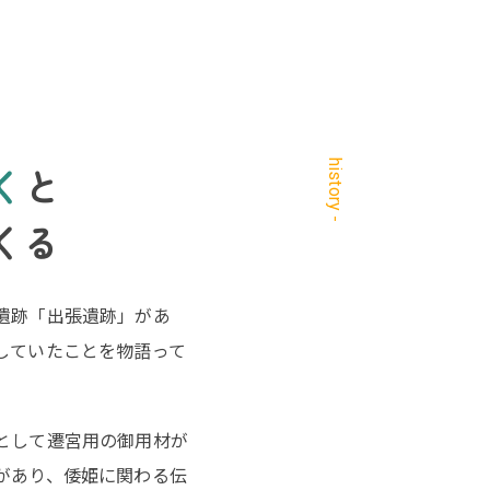
history -
く
と
くる
遺跡「出張遺跡」があ
していたことを物語って
として遷宮用の御用材が
があり、倭姫に関わる伝