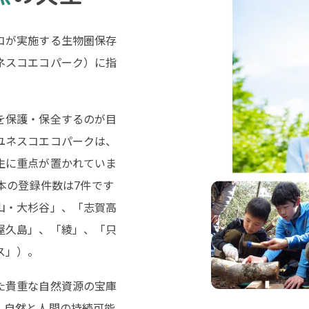
コが実施する生物圏保存
ネスコエコパーク）に指
を保護・保全するのが目
ユネスコエコパークは、
生に重点が置かれていま
日本の登録件数は7件です
山・大杉谷」、「志賀高
屋久島」、「綾」、「只
ス」）。
た貴重な自然資源の宝庫
、自然と人間の持続可能