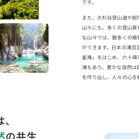
です。
また、大杉谷登山道や総
山々にも、多くの登山客
な山々では、数多くの植
ができます。日本の滝百
釜滝」をはじめ、六十尋
滝もあり、豊かな自然は
を作り出し、人々の心を
は、
然
の共生