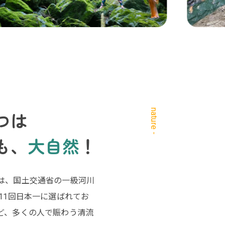
nature -
つは
も、
大自然
！
は、国土交通省の一級河川
11回日本一に選ばれてお
ど、多くの人で賑わう清流