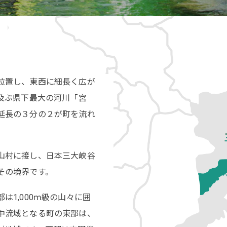
位置し、東西に細長く広が
に及ぶ県下最大の河川「宮
延長の３分の２が町を流れ
山村に接し、日本三大峡谷
その境界です。
は1,000ｍ級の山々に囲
中流域となる町の東部は、