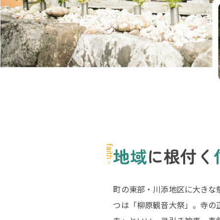
faith -
地域
に根付く
町の東部・川添地区に大きな
つは「柳原観音大祭」。寺の