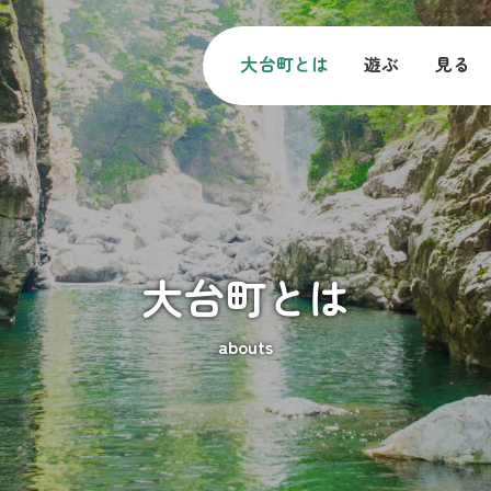
大台町とは
遊ぶ
見る
大台町とは
abouts