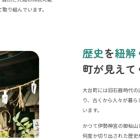
て取り組んでいます。
歴史
を
紐解
町が見えて
大台町には旧石器時代の
り、古くから人々が暮ら
います。
かつて伊勢神宮の御杣山
何度か切り出された歴史