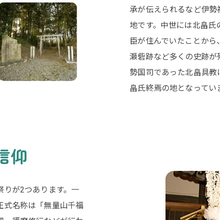
承が伝えられるなど伊勢
地です。中世には北畠氏
臣が住んでいたことから
瀬砦跡など多くの史跡が
勢国司であった北畠具教
畠氏終焉の地となってい
信仰
祭りが2つあります。一
正式名称は「無量山千福