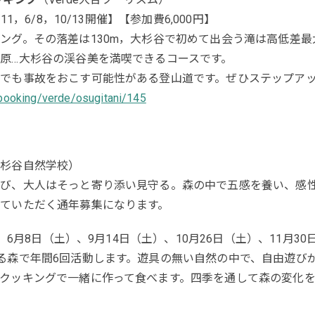
1，6/8，10/13開催】【参加費6,000円】
ング。その落差は130m，大杉谷で初めて出会う滝は高低差
原…大杉谷の渓谷美を満喫できるコースです。
でも事故をおこす可能性がある登山道です。ぜひステップア
p/booking/verde/osugitani/145
大杉谷自然学校）
び、大人はそっと寄り添い見守る。森の中で五感を養い、感
ていただく通年募集になります。
）、6月8日（土）、9月14日（土）、10月26日（土）、11月3
る森で年間6回活動します。遊具の無い自然の中で、自由遊び
クッキングで一緒に作って食べます。四季を通して森の変化を