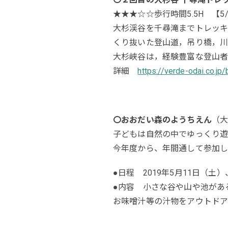
★★★☆☆歩行時間5.5H 【5/1
大杉渓谷を千尋滝までトレッキ
くり抜いた登山道，吊り橋，川
大杉峡谷は，経験豊富な登山者
詳細
https://verde-odai.co.j
〇おおだい森のようちえん
（
子どもは自然の中でゆっくり遊
今年度から、年間通して参加し
●日程 2019年5月11日（土
●内容 小さな谷や山や池があ
お味噌汁等の汁物をアウトドア