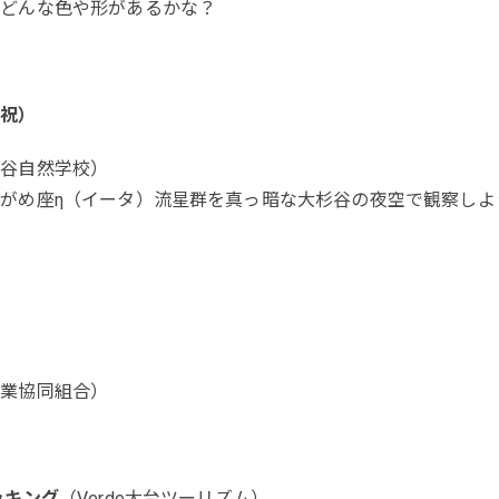
はどんな色や形があるかな？
月祝）
杉谷自然学校）
がめ座η（イータ）流星群を真っ暗な大杉谷の夜空で観察しよ
漁業協同組合）
ッキング
（Verde大台ツーリズム）