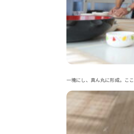
一塊にし、真ん丸に形成。ここ