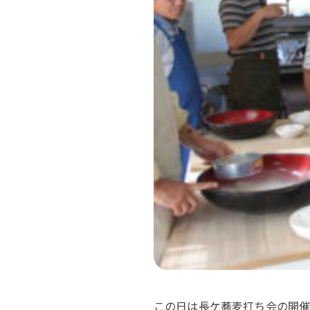
この日は長ケ蕎麦打ち会の開