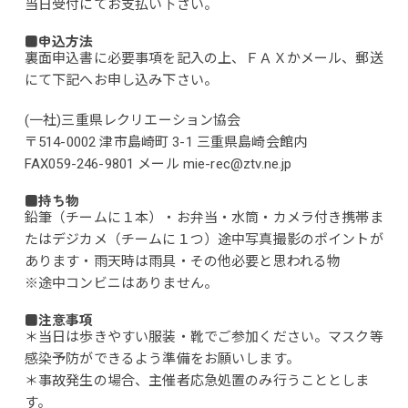
当日受付にてお支払い下さい。
■申込方法
裏面申込書に必要事項を記入の上、ＦＡＸかメール、郵送
にて下記へお申し込み下さい。
(一社)三重県レクリエーション協会
〒514-0002 津市島崎町 3-1 三重県島崎会館内
FAX059-246-9801 メール mie-rec@ztv.ne.jp
■持ち物
鉛筆（チームに１本）・お弁当・水筒・カメラ付き携帯ま
たはデジカメ（チームに１つ）途中写真撮影のポイントが
あります・雨天時は雨具・その他必要と思われる物
※途中コンビニはありません。
■注意事項
＊当日は歩きやすい服装・靴でご参加ください。マスク等
感染予防ができるよう準備をお願いします。
＊事故発生の場合、主催者応急処置のみ行うこととしま
す。