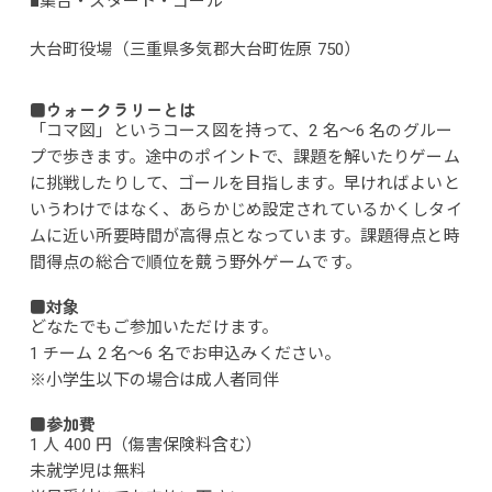
■集合・スタート・ゴール
大台町役場（三重県多気郡大台町佐原 750）
■ウォークラリーとは
「コマ図」というコース図を持って、2 名～6 名のグルー
プで歩きます。途中のポイントで、課題を解いたりゲーム
に挑戦したりして、ゴールを目指します。早ければよいと
いうわけではなく、あらかじめ設定されているかくしタイ
ムに近い所要時間が高得点となっています。課題得点と時
間得点の総合で順位を競う野外ゲームです。
■対象
どなたでもご参加いただけます。
1 チーム 2 名～6 名でお申込みください。
※小学生以下の場合は成人者同伴
■参加費
1 人 400 円（傷害保険料含む）
未就学児は無料