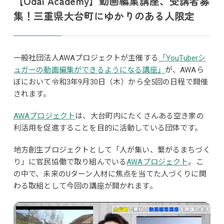
【Odai Academy】動画編集講座、受講者募
集！三重県大台町にゆかりのある人限定
一般社団法人AWAプロジェクトが主催する
「YouTuberシ
ュガーの動画編集ができるようになる講座」
が、AWAら
ぼにおいて令和3年9月30日（木）から全5回の日程で開催
されます。
AWAプロジェクト
は、大台町内にたくさんある空き家の
利活用を促進することを目的に活動している団体です。
地方創生プロジェクトとして「人が集い、繋がるまちづく
り」に官民協働で取り組んでいる
AWAプロジェクト
。こ
の中で、未来のUターン人材に焦点を当てた人づくりに関
わる取組として今回の講座が開かれます。