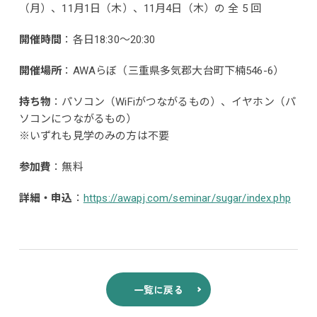
（月）、11月1日（木）、11月4日（木）の 全 5 回
開催時間
：各日18:30～20:30
開催場所
：AWAらぼ（三重県多気郡大台町下楠546-6）
持ち物
：パソコン（WiFiがつながるもの）、イヤホン（パ
ソコンにつながるもの）
※いずれも見学のみの方は不要
参加費
：無料
詳細・申込
：
https://awapj.com/seminar/sugar/index.php
一覧に戻る