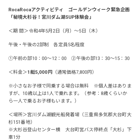
RocaRocaアクティビティ ゴールデンウィーク緊急企画
「秘境⼤杉⾕！宮川ダム湖SUP体験会」
＜期 間＞令和4年5月2⽇（月）～5日（木）
午後・午後の2部制 各定員5名程度
①午前の部10：00～12：00 ②午後の部13：30～15：30
＜料金＞
1艇5,000円
（通常価格7,800円）
※小さなお子様で同乗する場合は無料 ※個人差はありま
すが、10歳以上は1人で乗れます。（参考：8歳くらいか
ら一人で乗るお子様もいます。）
＜場所＞宮川ダム湖観光船発着場（三重県多気郡⼤台町⼤
杉151番地）
※⼤杉⾕登⼭センター横 ⼤台町営バス停終点「⼤杉」下
⾞1分