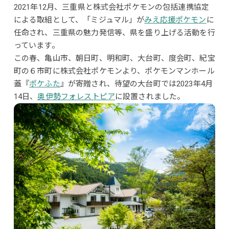
2021年12月、三重県と株式会社ポケモンの包括連携協定
による取組として、「ミジュマル」が
みえ応援ポケモン
に
任命され、三重県の魅力発信等、県を盛り上げる活動を行
っています。
この春、亀山市、朝日町、明和町、大台町、度会町、紀宝
町の６市町に株式会社ポケモンより、ポケモンマンホール
蓋『
ポケふた
』が寄贈され、待望の大台町では2023年4月
14日、
奥伊勢フォレストピア
に設置されました。