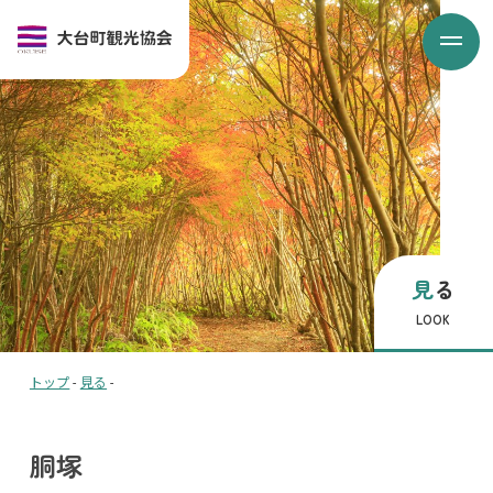
見る
LOOK
トップ
-
見る
-
胴塚