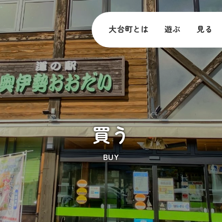
大台町とは
遊ぶ
見る
買う
BUY