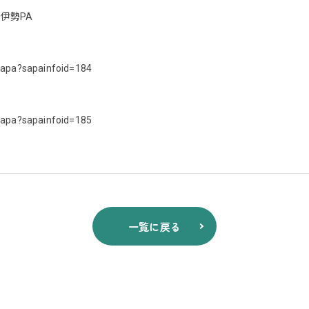
伊勢PA
sapa?sapainfoid=184
sapa?sapainfoid=185
一覧に戻る