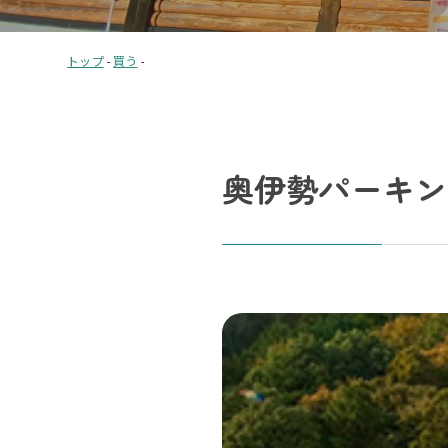
トップ
-
買う
-
奥伊勢パーキン