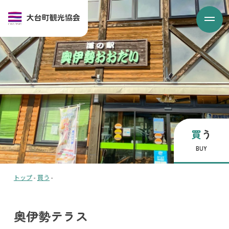
買う
BUY
トップ
-
買う
-
奥伊勢テラス