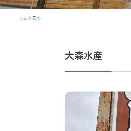
トップ
-
買う
-
大森水産