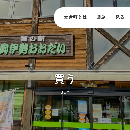
大台町とは
遊ぶ
見る
買う
BUY