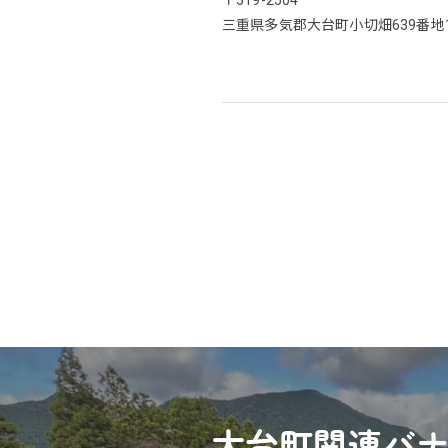
〒519-2504
三重県多気郡大台町小切畑639番地
大台町関連バ