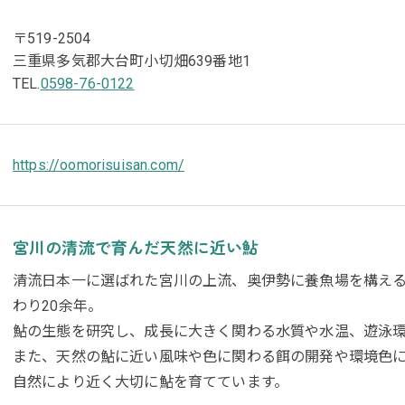
〒519-2504
三重県多気郡大台町小切畑639番地1
TEL.
0598-76-0122
https://oomorisuisan.com/
宮川の清流で育んだ天然に近い鮎
清流日本一に選ばれた宮川の上流、奥伊勢に養魚場を構え
わり20余年。
鮎の生態を研究し、成長に大きく関わる水質や水温、遊泳
また、天然の鮎に近い風味や色に関わる餌の開発や環境色
自然により近く大切に鮎を育てています。