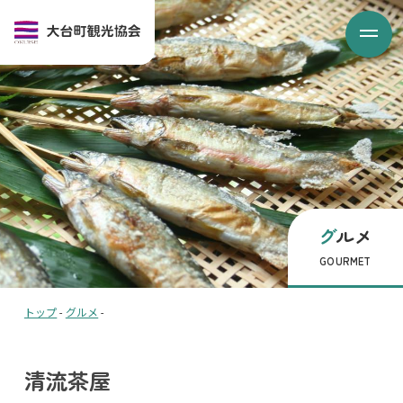
グルメ
GOURMET
トップ
-
グルメ
-
清流茶屋