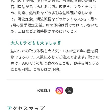
宮川の上流部、渓谷を眺めながら漁協直送の新鮮な
宮川産鮎が食べられるお店。塩焼き、フライをはじ
め、刺身、鮎雑炊などの多彩な鮎料理が楽しめま
す。清流定食、清流御膳などのセットも人気。6月～
9月の夏季限定営業。席の予約は受け付けていないた
め、土日など混雑時期は早めにいくと○
大人も子どもも大はしゃぎ
鮎のつかみ取り体験も大人気！1㎏単位で魚の量を調
節できるので、人数に応じてご注文できます。取った
魚は、BBQでその場で食べることも、お持ち帰りする
ことも可能。こちらは要予約。
公式SNS
アクセスマップ