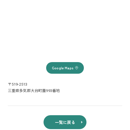
Google Maps
〒519-2513
三重県多気郡大台町薗993番地
一覧に戻る