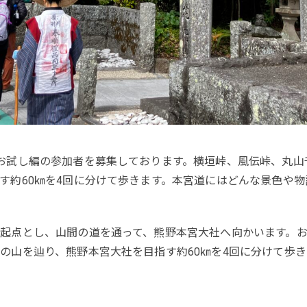
お試し編の参加者を募集しております。横垣峠、風伝峠、丸山
す約60㎞を4回に分けて歩きます。本宮道にはどんな景色や
起点とし、山間の道を通って、熊野本宮大社へ向かいます。
の山を辿り、熊野本宮大社を目指す約60㎞を4回に分けて歩