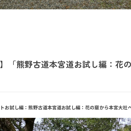
】「熊野古道本宮道お試し編：花
クトお試し編：熊野古道本宮道お試し編：花の窟から本宮大社