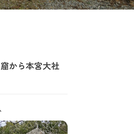
の窟から本宮大社
へ