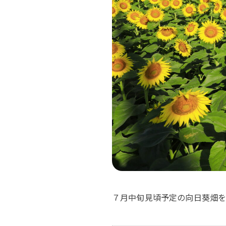
７月中旬見頃予定の向日葵畑