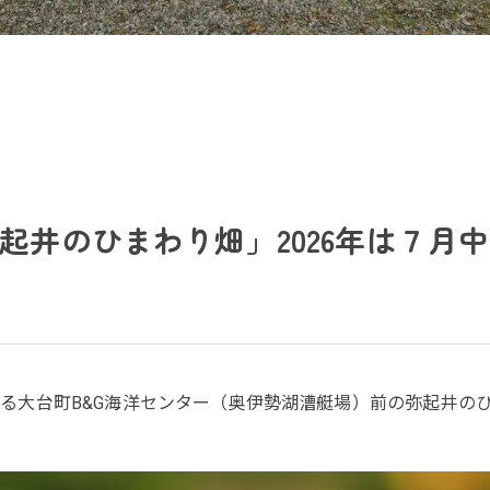
起井のひまわり畑」2026年は７月
る大台町B&G海洋センター（奥伊勢湖漕艇場）前の弥起井のひ