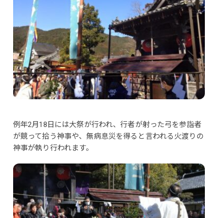
例年2月18日には大祭が行われ、行者が射った弓を参詣者
が競って拾う神事や、無病息災を得ると言われる火渡りの
神事が執り行われます。