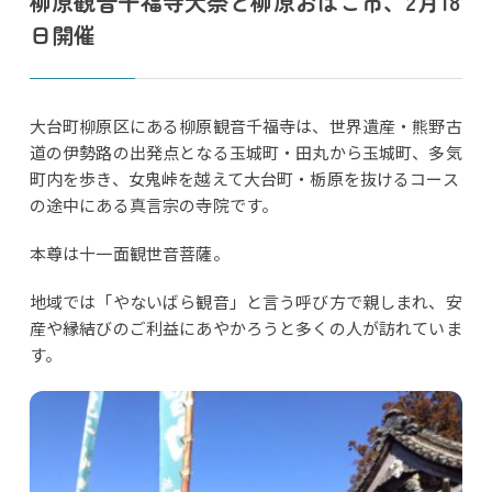
柳原観音千福寺大祭と柳原おはこ市、2月18
日開催
大台町柳原区にある柳原観音千福寺は、世界遺産・熊野古
道の伊勢路の出発点となる玉城町・田丸から玉城町、多気
町内を歩き、女鬼峠を越えて大台町・栃原を抜けるコース
の途中にある真言宗の寺院です。
本尊は十一面観世音菩薩。
地域では「やないばら観音」と言う呼び方で親しまれ、安
産や縁結びのご利益にあやかろうと多くの人が訪れていま
す。