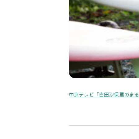
中京テレビ「吉田沙保里のま