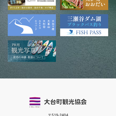
〒519-2404