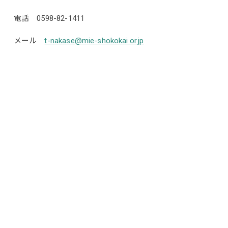
電話 0598-82-1411
メール
t-nakase@mie-shokokai.or.jp