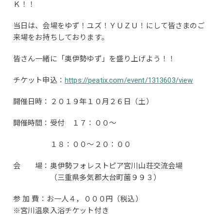
Ｋ！！
当日は、会場をゆず！ユズ！ＹＵＺＵ！にして皆さまのご
来場をお持ちしております。
皆さん一緒に「奥伊勢ゆず」を盛り上げよう！！
チケット申込：
https://peatix.com/event/1313603/view
開催日時：２０１９年１０月２６日（土）
開催時間：受付 １７：００～
１８：００～２０：００
会 場：奥伊勢フォレストピア宮川山荘交流会場
（三重県多気郡大台町薗９９３）
参 加 費：お一人４，０００円（税込）
※宮川温泉入浴チケット付き