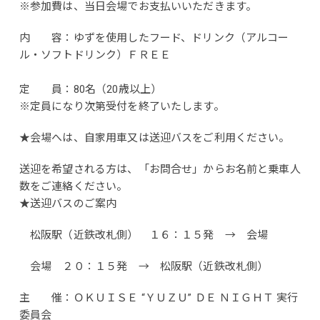
※参加費は、当日会場でお支払いいただきます。
内 容：ゆずを使用したフード、ドリンク（アルコー
ル・ソフトドリンク）ＦＲＥＥ
定 員：80名（20歳以上）
※定員になり次第受付を終了いたします。
★会場へは、自家用車又は送迎バスをご利用ください。
送迎を希望される方は、「お問合せ」からお名前と乗車人
数をご連絡ください。
★送迎バスのご案内
松阪駅（近鉄改札側） １６：１５発 → 会場
会場 ２０：１５発 → 松阪駅（近鉄改札側）
主 催：ＯＫＵＩＳＥ “ＹＵＺＵ” ＤＥ ＮＩＧＨＴ 実行
委員会