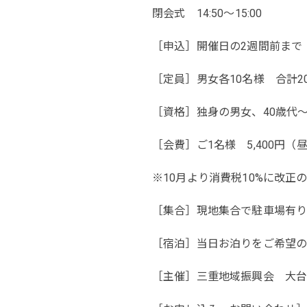
閉会式 14:50～15:00
［申込］開催日の2週間前まで
［定員］男女各10名様 合計2
［資格］独身の男女、40歳代
［会費］ご1名様 5,400円
※10月より消費税10%に改正の
［集合］現地集合で駐車場有り
［宿泊］当日お泊りをご希望
［主催］三重地域振興会 大