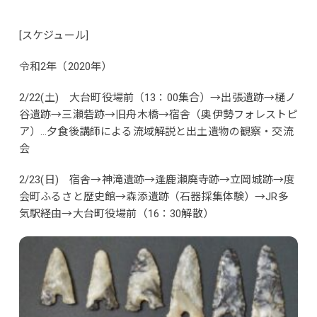
[スケジュール]
令和2年（2020年）
2/22(土) 大台町役場前（13：00集合）→出張遺跡→樋ノ
谷遺跡→三瀬砦跡→旧舟木橋→宿舎（奥伊勢フォレストピ
ア）…夕食後講師による流域解説と出土遺物の観察・交流
会
2/23(日) 宿舎→神滝遺跡→逢鹿瀬廃寺跡→立岡城跡→度
会町ふるさと歴史館→森添遺跡（石器採集体験）→JR多
気駅経由→大台町役場前（16：30解散）