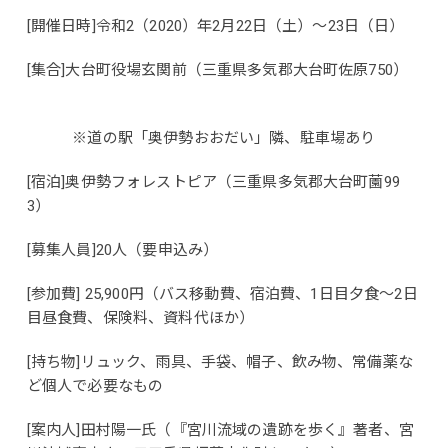
[開催日時]令和2（2020）年2月22日（土）～23日（日）
[集合]大台町役場玄関前（三重県多気郡大台町佐原750）
※道の駅「奥伊勢おおだい」隣、駐車場あり
[宿泊]奥伊勢フォレストピア（三重県多気郡大台町薗99
3）
[募集人員]20人（要申込み）
[参加費] 25,900円（バス移動費、宿泊費、1日目夕食～2日
目昼食費、保険料、資料代ほか）
[持ち物]リュック、雨具、手袋、帽子、飲み物、常備薬な
ど個人で必要なもの
[案内人]田村陽一氏（『宮川流域の遺跡を歩く』著者、宮