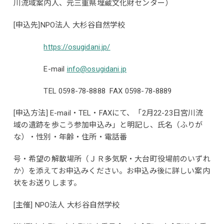
川流域案内人、元三重県埋蔵文化財センター）
[申込先]NPO法人 大杉谷自然学校
https://osugidani.jp/
E-mail
info@osugidani.jp
TEL 0598-78-8888 FAX 0598-78-8889
[申込方法] E-mail・TEL・FAXにて、「2月22-23日宮川流
域の遺跡を歩こう参加申込み」と明記し、氏名（ふりが
な）・性別・年齢・住所・電話番
号・希望の解散場所（ＪＲ多気駅・大台町役場前のいずれ
か）を添えてお申込みください。お申込み後に詳しい案内
状をお送りします。
[主催] NPO法人 大杉谷自然学校