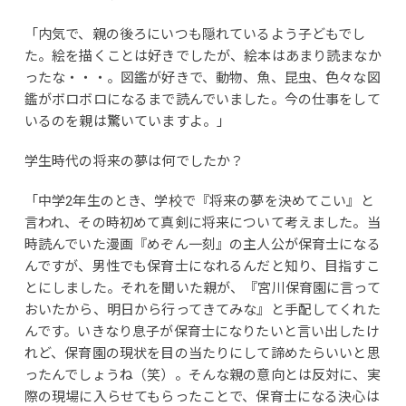
「内気で、親の後ろにいつも隠れているよう子どもでし
た。絵を描くことは好きでしたが、絵本はあまり読まなか
ったな・・・。図鑑が好きで、動物、魚、昆虫、色々な図
鑑がボロボロになるまで読んでいました。今の仕事をして
いるのを親は驚いていますよ。」
学生時代の将来の夢は何でしたか？
「中学2年生のとき、学校で『将来の夢を決めてこい』と
言われ、その時初めて真剣に将来について考えました。当
時読んでいた漫画『めぞん一刻』の主人公が保育士になる
んですが、男性でも保育士になれるんだと知り、目指すこ
とにしました。それを聞いた親が、『宮川保育園に言って
おいたから、明日から行ってきてみな』と手配してくれた
んです。いきなり息子が保育士になりたいと言い出したけ
れど、保育園の現状を目の当たりにして諦めたらいいと思
ったんでしょうね（笑）。そんな親の意向とは反対に、実
際の現場に入らせてもらったことで、保育士になる決心は