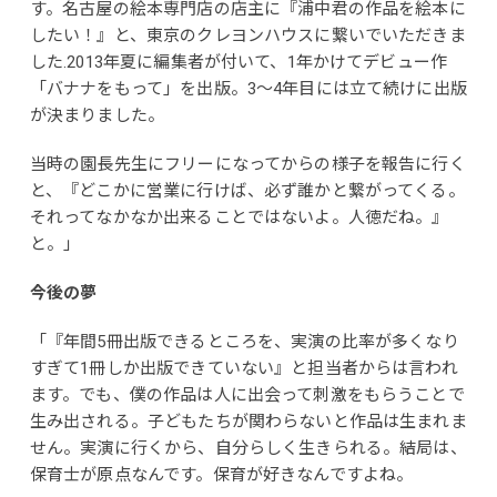
す。名古屋の絵本専門店の店主に『浦中君の作品を絵本に
したい！』と、東京のクレヨンハウスに繋いでいただきま
した.2013年夏に編集者が付いて、1年かけてデビュー作
「バナナをもって」を出版。3～4年目には立て続けに出版
が決まりました。
当時の園長先生にフリーになってからの様子を報告に行く
と、『どこかに営業に行けば、必ず誰かと繋がってくる。
それってなかなか出来ることではないよ。人徳だね。』
と。」
今後の夢
「『年間5冊出版できるところを、実演の比率が多くなり
すぎて1冊しか出版できていない』と担当者からは言われ
ます。でも、僕の作品は人に出会って刺激をもらうことで
生み出される。子どもたちが関わらないと作品は生まれま
せん。実演に行くから、自分らしく生きられる。結局は、
保育士が原点なんです。保育が好きなんですよね。