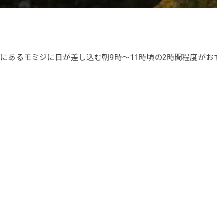
にあるモミジに日が差し込む朝9時～11時頃の2時間程度がお