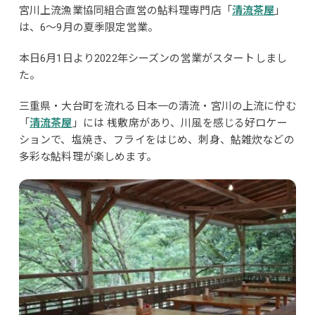
宮川上流漁業協同組合直営の鮎料理専門店「
清流茶屋
」
は、6～9月の夏季限定営業。
本日6月1日より2022年シーズンの営業がスタートしまし
た。
三重県・大台町を流れる日本一の清流・宮川の上流に佇む
「
清流茶屋
」には 桟敷席があり、川風を感じる好ロケー
ションで、塩焼き、フライをはじめ、刺身、鮎雑炊などの
多彩な鮎料理が楽しめます。