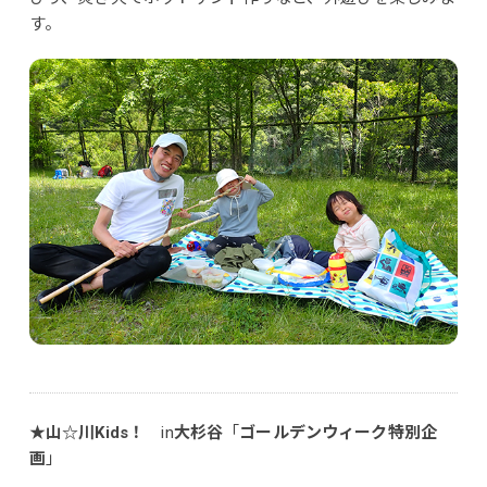
す。
★
山☆川Kids！
in
大杉谷
「
ゴールデンウィーク特別企
画
」