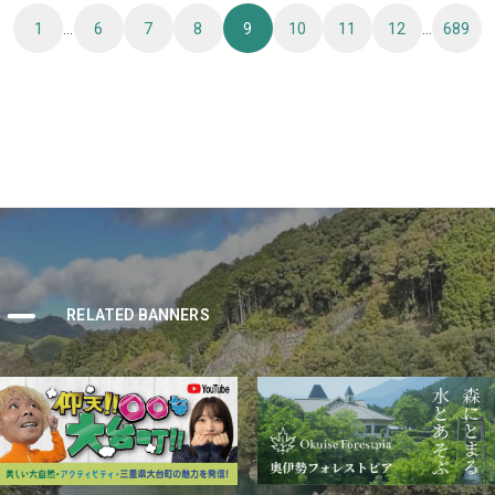
1
…
6
7
8
9
10
11
12
…
689
ナー
RELATED BANNERS