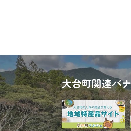
投
稿
の
ペ
ー
ジ
送
り
大台町関連バ